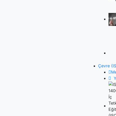
Çevre (I
M
Y