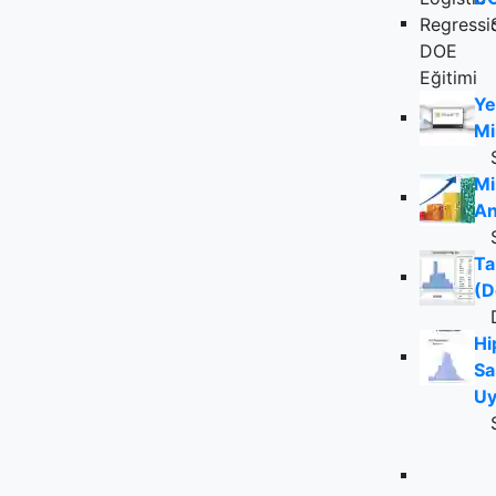
Ye
Mi
Mi
An
Ta
(D
Hi
Sa
Uy