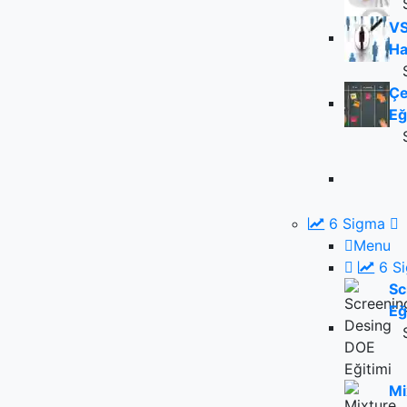
VS
Ha
Çe
Eğ
6 Sigma
Menu
6 S
Sc
Eğ
Mi