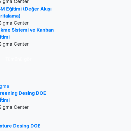
Sigma Center
M Eğitimi (Değer Akışı
ritalama)
Sigma Center
kme Sistemi ve Kanban
itimi
Sigma Center
Tümünü gör
igma
reening Desing DOE
itimi
Sigma Center
xture Desing DOE