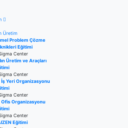
m
n Üretim
mel Problem Çözme
knikleri Eğitimi
Sigma Center
lın Üretim ve Araçları
itimi
Sigma Center
 İş Yeri Organizasyonu
itimi
Sigma Center
 Ofis Organizasyonu
itimi
Sigma Center
IZEN Eğitimi