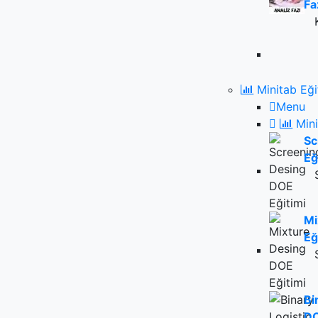
Fa
Minitab Eği
Menu
Mini
Sc
Eğ
Mi
Eğ
Bi
DO