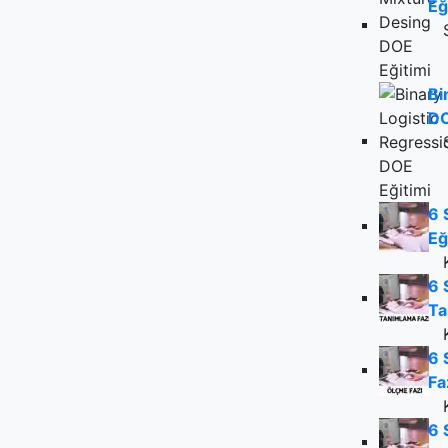
Eğ
Bi
DO
6 
Eğ
6 
Ta
6 
Fa
6 