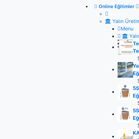
Online Eğitimler
Yalın Üreti
Menu
Yalı
Te
Te
Ya
Eğ
5S
Eğ
5S
Eğ
KA