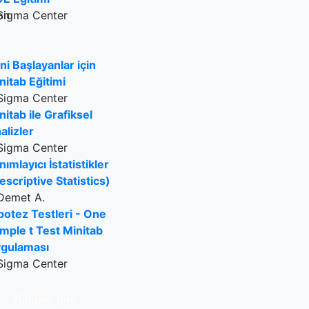
Sigma Center
ni Başlayanlar için
nitab Eğitimi
Sigma Center
nitab ile Grafiksel
alizler
Sigma Center
nımlayıcı İstatistikler
escriptive Statistics)
Demet A.
potez Testleri - One
mple t Test Minitab
gulaması
Sigma Center
Tümünü gör