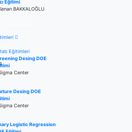
zı Eğitimi
Kenan BAKKALOĞLU
Tümünü gör
timleri
tab Eğitimleri
reening Desing DOE
itimi
Sigma Center
xture Desing DOE
itimi
Sigma Center
nary Logistic Regression
E Eğitimi