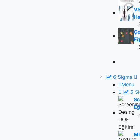
VS
Ha
Çe
Eğ
6 Sigma
Menu
6 S
Sc
Eğ
Mi