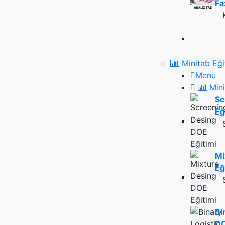
Fa
Minitab Eği
Menu
Mini
Sc
Eğ
Mi
Eğ
Bi
DO