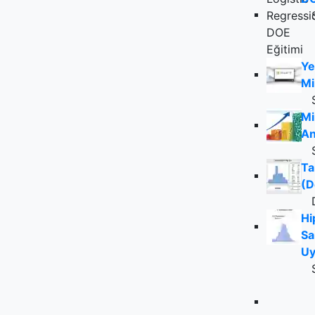
Ye
Mi
Mi
An
Ta
(D
Hi
Sa
Uy