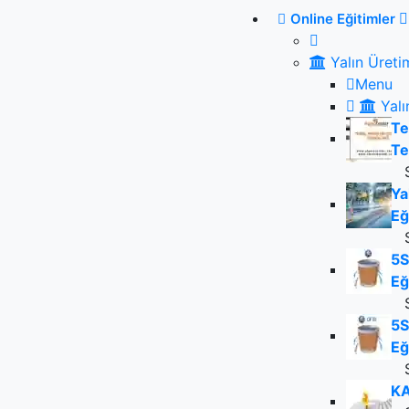
Online Eğitimler
Yalın Üreti
Menu
Yalı
Te
Te
Ya
Eğ
5S
Eğ
5S
Eğ
KA