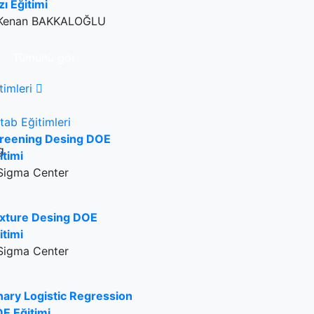
zı Eğitimi
Kenan BAKKALOĞLU
Tümünü gör
timleri
tab Eğitimleri
reening Desing DOE
itimi
Sigma Center
xture Desing DOE
itimi
Sigma Center
nary Logistic Regression
E Eğitimi