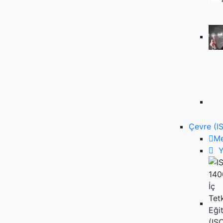
Çevre (I
M
Y