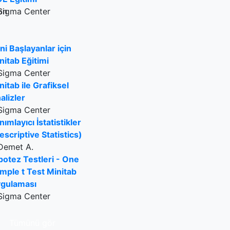
Sigma Center
ni Başlayanlar için
nitab Eğitimi
Sigma Center
nitab ile Grafiksel
alizler
Sigma Center
nımlayıcı İstatistikler
escriptive Statistics)
Demet A.
potez Testleri - One
mple t Test Minitab
gulaması
Sigma Center
Tümünü gör