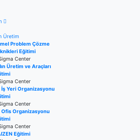
m
n Üretim
mel Problem Çözme
knikleri Eğitimi
Sigma Center
lın Üretim ve Araçları
itimi
Sigma Center
 İş Yeri Organizasyonu
itimi
Sigma Center
 Ofis Organizasyonu
itimi
Sigma Center
IZEN Eğitimi