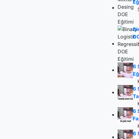
Eğ
Bi
DO
6 
Eğ
6 
Ta
6 
Fa
6 