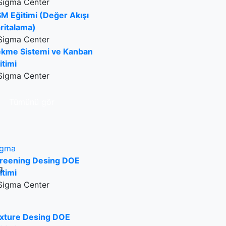
Sigma Center
M Eğitimi (Değer Akışı
ritalama)
Sigma Center
kme Sistemi ve Kanban
itimi
Sigma Center
Tümünü gör
igma
reening Desing DOE
itimi
Sigma Center
xture Desing DOE