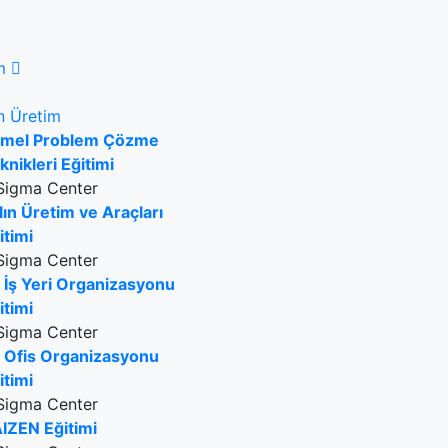
m
n Üretim
mel Problem Çözme
knikleri Eğitimi
Sigma Center
lın Üretim ve Araçları
itimi
Sigma Center
 İş Yeri Organizasyonu
itimi
Sigma Center
 Ofis Organizasyonu
itimi
Sigma Center
IZEN Eğitimi