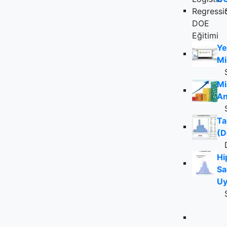
Ye
Mi
Mi
An
Ta
(D
Hi
Sa
Uy