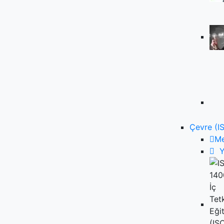
Çevre (I
M
Y