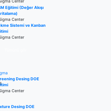
Sigma Center
M Eğitimi (Değer Akışı
ritalama)
Sigma Center
kme Sistemi ve Kanban
itimi
Sigma Center
Tümünü gör
igma
reening Desing DOE
itimi
Sigma Center
xture Desing DOE