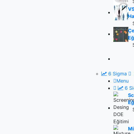
VS
Ha
Çe
Eğ
6 Sigma
Menu
6 S
Sc
Eğ
Mi