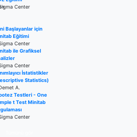
Sigma Center
ni Başlayanlar için
nitab Eğitimi
Sigma Center
nitab ile Grafiksel
alizler
Sigma Center
nımlayıcı İstatistikler
escriptive Statistics)
Demet A.
potez Testleri - One
mple t Test Minitab
gulaması
Sigma Center
Tümünü gör