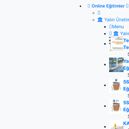
Online Eğitimler
Yalın Üreti
Menu
Yalı
Te
Te
Ya
Eğ
5S
Eğ
5S
Eğ
KA