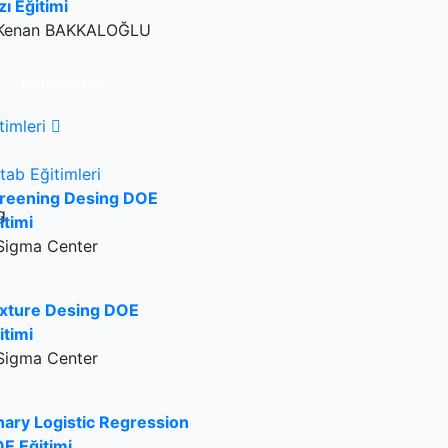
zı Eğitimi
Kenan BAKKALOĞLU
Tümünü gör
timleri
tab Eğitimleri
reening Desing DOE
itimi
Sigma Center
xture Desing DOE
itimi
Sigma Center
nary Logistic Regression
E Eğitimi