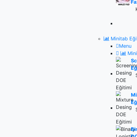
Fa
Minitab Eği
Menu
Mini
Sc
Eğ
Mi
Eğ
Bi
DO