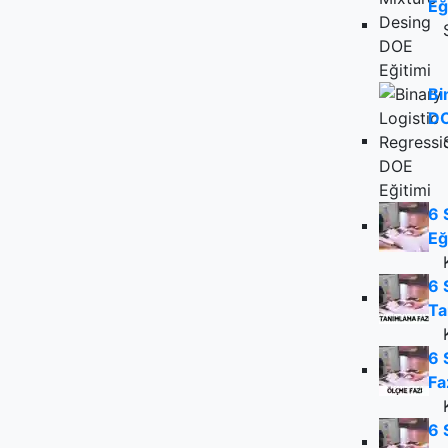
Eğ
Bi
DO
6 
Eğ
6 
Ta
6 
Fa
6 